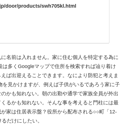
.jp/door/products/swh705kl.html
札に名前は入れません。家に住む個人を特定する為に
は多くGoogleマップで住所を検索すれば辿り着け
らえば出迎えることできます。なにより防犯と考えま
物を見かけますが、例えば子供がいるであろう家に子
なのかも知れない。朝の出勤や通学で家族全員が外出
てくるかも知れない。そんな事を考えると門柱には最
が家は住居表示盤？役所から配布される○○町「12-
けるだけにしたい。