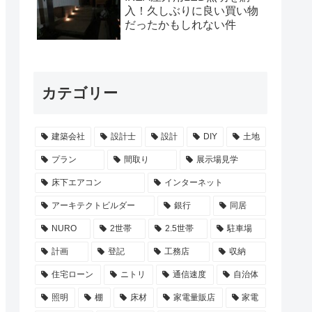
入！久しぶりに良い買い物
だったかもしれない件
カテゴリー
建築会社
設計士
設計
DIY
土地
プラン
間取り
展示場見学
床下エアコン
インターネット
アーキテクトビルダー
銀行
同居
NURO
2世帯
2.5世帯
駐車場
計画
登記
工務店
収納
住宅ローン
ニトリ
通信速度
自治体
照明
棚
床材
家電量販店
家電