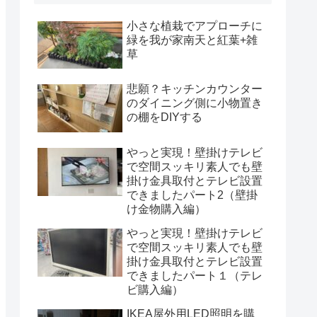
小さな植栽でアプローチに
緑を我が家南天と紅葉+雑
草
悲願？キッチンカウンター
のダイニング側に小物置き
の棚をDIYする
やっと実現！壁掛けテレビ
で空間スッキリ素人でも壁
掛け金具取付とテレビ設置
できましたパート2（壁掛
け金物購入編）
やっと実現！壁掛けテレビ
で空間スッキリ素人でも壁
掛け金具取付とテレビ設置
できましたパート１（テレ
ビ購入編）
IKEA屋外用LED照明を購