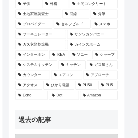
子供
外構
土間コンクリート
土地家屋調査士
回線
分筆
プロバイダー
セルフビルド
スマホ
サーキュレーター
サンワカンパニー
ガス衣類乾燥機
カインズホーム
インターホン
IKEA
ソニー
シャープ
システムキッチン
キッチン
ガス屋さん
カウンター
エアコン
アプローチ
アクオス
ひかり電話
PH50
PH5
Echo
Dot
Amazon
過去の記事