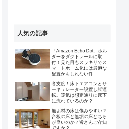
人気の記事
「Amazon Echo Dot」ホル
ダーをダクトレールに取
付！見た目もスッキリでス
マートホーム化には最適な
配置かもしれない件
冬支度！床下エアコンとサ
ーキュレーター設置し試運
転。暖気は想定通りに床下
に流れているのか？
無垢材の床は傷みやすい？
合板の床と無垢の床どちら
が良いのか？皆さんご存知
ですか？