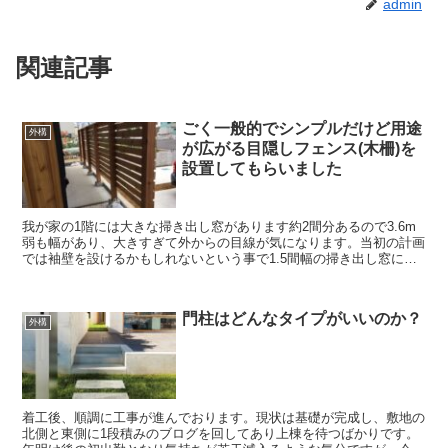
admin
関連記事
ごく一般的でシンプルだけど用途
外構
が広がる目隠しフェンス(木柵)を
設置してもらいました
我が家の1階には大きな掃き出し窓があります約2間分あるので3.6m
弱も幅があり、大きすぎて外からの目線が気になります。当初の計画
では袖壁を設けるかもしれないという事で1.5間幅の掃き出し窓にな
ると思っていたのですが、思いのほか大きい窓になり...
門柱はどんなタイプがいいのか？
外構
着工後、順調に工事が進んでおります。現状は基礎が完成し、敷地の
北側と東側に1段積みのブログを回してあり上棟を待つばかりです。