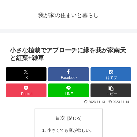
我が家の住まいと暮らし
小さな植栽でアプローチに緑を我が家南天
と紅葉+雑草
X
Facebook
はてブ
Pocket
LINE
コピー
2023.11.13
2023.11.14
目次
小さくても庭が欲しい。