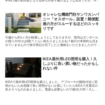
年明け後の初出勤となり気持ちが若干滅入るような気分ですが、今日
は我が家の門柱についてお話ししたと思います。 結果か...
オシャレな機能門柱サンワカンパ
外構
ニー「オスポール」設置！郵便配
達の方がスルーするほどのスッキ
リです
引越から約1ヶ月が経過しようとしておりますが、室内はダンボール
が残り片付けは6割？ぐらい終わりましたかね？銀行の本契約も済ま
せていませんので表示登記が完了したと連絡をいただきましたので、
早々に本契約の日程を調整したいと思います。今日は設置が...
IKEA屋外用LED照明を購入！久
外構
しぶりに良い買い物だったかもし
れない件
IKEAで屋外用LED照明を購入しました。アプローチの階段付近に照
明がないため危険で良い照明がないか探していたらIKEAで充電式の
良さそうなのがありました。電源も必要ないので後付けOK！久しぶ
りに良い買い物だったかもしれない