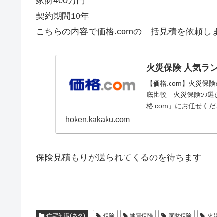
家財400万円
契約期間10年
こちらの内容で価格.comの一括見積を依頼し
火災保険 人気ラン
【価格.com】火災
底比較！火災保険の選
格.com」にお任せく
hoken.kakaku.com
保険見積もりが送られてくるのを待ちます
住宅知識(ネタ)
保険
地震保険
家財保険
火