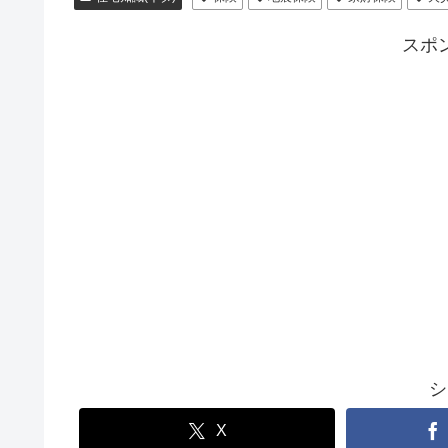
スポ
シ
X