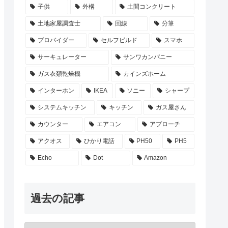
子供
外構
土間コンクリート
土地家屋調査士
回線
分筆
プロバイダー
セルフビルド
スマホ
サーキュレーター
サンワカンパニー
ガス衣類乾燥機
カインズホーム
インターホン
IKEA
ソニー
シャープ
システムキッチン
キッチン
ガス屋さん
カウンター
エアコン
アプローチ
アクオス
ひかり電話
PH50
PH5
Echo
Dot
Amazon
過去の記事