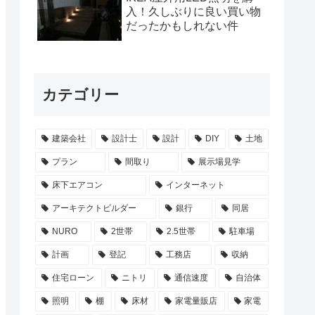
入！久しぶりに良い買い物
だったかもしれない件
カテゴリー
建築会社
設計士
設計
DIY
土地
プラン
間取り
展示場見学
床下エアコン
インターネット
アーキテクトビルダー
銀行
同居
NURO
2世帯
2.5世帯
駐車場
計画
登記
工務店
収納
住宅ローン
ニトリ
通信速度
自治体
照明
棚
床材
家電量販店
家電