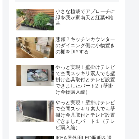
小さな植栽でアプローチに
緑を我が家南天と紅葉+雑
草
悲願？キッチンカウンター
のダイニング側に小物置き
の棚をDIYする
やっと実現！壁掛けテレビ
で空間スッキリ素人でも壁
掛け金具取付とテレビ設置
できましたパート2（壁掛
け金物購入編）
やっと実現！壁掛けテレビ
で空間スッキリ素人でも壁
掛け金具取付とテレビ設置
できましたパート１（テレ
ビ購入編）
IKEA屋外用LED照明を購