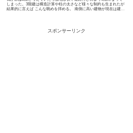
しまった。3階建は構造計算や柱の太さなど様々な制約も生まれたが
結果的に言えば こんな眺めを拝める。 南側に高い建物が現在は建っ
ていないので遠くまで見渡せるのです。東京から20km...
スポンサーリンク