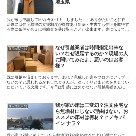
埼玉県
我が家も申請して50万円GET！ しました。 ありがたいことに自
治体には住宅取得の支援制度が複数あり新築・中古でも住宅を取得す
る際に条件が合えば補助金を受け取ることが出来ます。先に伝えてお
きますが、補助金も確定申告時にはきちんと申請しないと...
なぜ引越業者は時間指定出来な
住宅知識(ネタ)
い？なぜ遅延するのか？現場の人
に聞いてみたよ。悪いのはお客
様？
既に引越を済ませております。あれ？完成した家をブログにアップし
ないの？と思われるかもしれませんが、ゆっくりとまとめをさせてい
ただいている次第です。今日は引越には欠かせない引越業者さんにつ
いてお話させていただきます。 選んだのは中堅の引越屋さ...
我が家の床は三変幻？注文住宅な
住宅知識(ネタ)
ら無垢材にしない理由はない。お
ススメの床材は何材？ヒノキ パ
イン ナラ？
我が家は2階と考えていたら敷地形状や道路付きにより3階になって