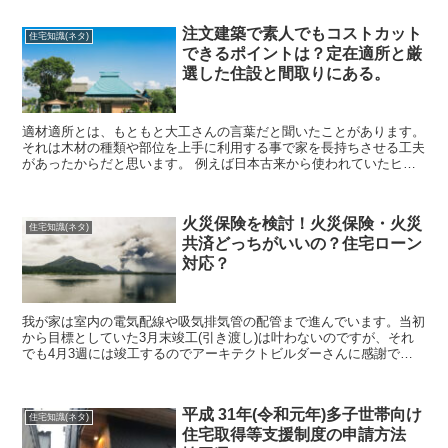
注文建築で素人でもコストカット
住宅知識(ネタ)
できるポイントは？定在適所と厳
選した住設と間取りにある。
適材適所とは、もともと大工さんの言葉だと聞いたことがあります。
それは木材の種類や部位を上手に利用する事で家を長持ちさせる工夫
があったからだと思います。 例えば日本古来から使われていたヒノ
キ 香りと木肌が美しく油を含むことから水回りに使われた...
火災保険を検討！火災保険・火災
住宅知識(ネタ)
共済どっちがいいの？住宅ローン
対応？
我が家は室内の電気配線や吸気排気管の配管まで進んでいます。当初
から目標としていた3月末竣工(引き渡し)は叶わないのですが、それ
でも4月3週には竣工するのでアーキテクトビルダーさんに感謝で
す。 さぁ引越の手配もそろそろ始めないといけません。加...
平成 31年(令和元年)多子世帯向け
住宅知識(ネタ)
住宅取得等支援制度の申請方法