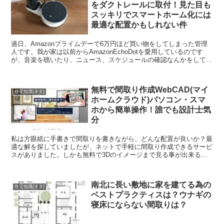
をダクトレールに取付！見た目も
スッキリでスマートホーム化には
最適な配置かもしれない件
過日、Amazonプライムデーで6万円ほど買い物をしてしまった管理
人です。我が家は以前からAmazonEchoDotを愛用しているのです
が、音楽を聴いたり、ニュース、スケジュールの確認なんかをしてい
るだけでスマートスピーカーの機能の10%程...
無料で間取り作成WebCAD(マイ
住宅知識(ネタ)
ホームクラウド)パソコン・スマ
ホから簡単操作！誰でも設計士気
分
私は方眼紙に手書きで間取りを書きながら、どんな配置が良いか？最
適な解を探していましたが、ネットで手軽に間取り作成できるサービ
スがありました。しかも無料で3Dのイメージまで見る事が出来るの
です。 そのサービスは「マイホームクラウド」です 簡単...
南北に長い敷地に家を建てる為の
住宅知識(ネタ)
ベストプラクティスは？ウナギの
寝床にならない間取りは？