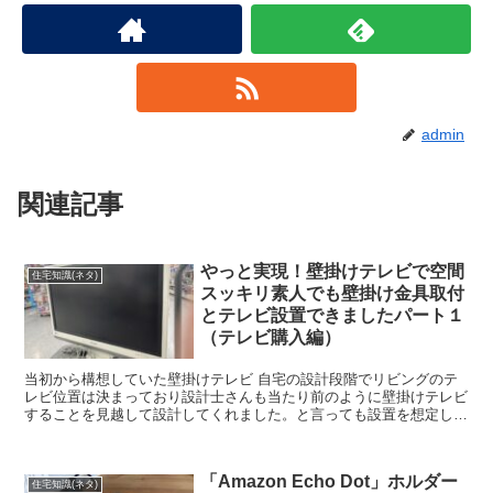
admin
関連記事
やっと実現！壁掛けテレビで空間
住宅知識(ネタ)
スッキリ素人でも壁掛け金具取付
とテレビ設置できましたパート１
（テレビ購入編）
当初から構想していた壁掛けテレビ 自宅の設計段階でリビングのテ
レビ位置は決まっており設計士さんも当たり前のように壁掛けテレビ
することを見越して設計してくれました。と言っても設置を想定して
いる壁に石膏ボード＋合板を壁全体に貼ってくれたので壁掛...
「Amazon Echo Dot」ホルダー
住宅知識(ネタ)