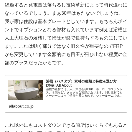
経過すると発電量は落ちるし技術革新によって時代遅れに
なっているでしょう。まぁ30年はもたないでしょうね。
我が家は住設は基本グレードとしています。もちろんポイ
ントでオプションとなる部材も入れています例えば浴槽は
人工大理石の浴槽して掃除が楽で長持ちするものにしてい
ます。これは動く部分ではなく耐久性が重要なのでFRP
から変更しています金額的にも目玉が飛び出ない程度の金
額のプラスだったからです。
浴槽（バスタブ）素材の種類と特徴＆選び方
[浴室] All About
浴槽の素材には、人工大理石やFRP、ホーローやステンレ
ス、木製など、さまざまな種類があります。同じ素材でも
メーカーによって特徴が異なるので、ショールームで比較
検討することが大切です。ここでは、選ぶ前に知っておき
たい浴槽素材の基礎知識をまとめました。
allabout.co.jp
これ以外にもコストダウンできる箇所はいくらでもあると