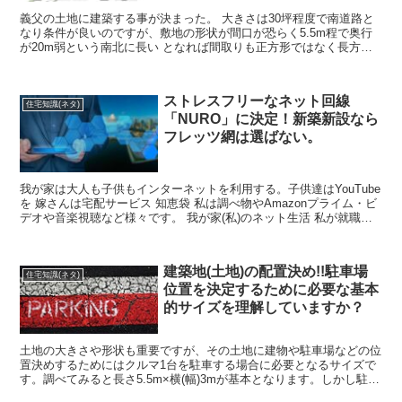
義父の土地に建築する事が決まった。 大きさは30坪程度で南道路と
なり条件が良いのですが、敷地の形状が間口が恐らく5.5m程で奥行
が20m弱という南北に長い となれば間取りも正方形ではなく長方形
となるが、ではどんな戻りが最適なのか？ もちろん...
ストレスフリーなネット回線
住宅知識(ネタ)
「NURO」に決定！新築新設なら
フレッツ網は選ばない。
我が家は大人も子供もインターネットを利用する。子供達はYouTube
を 嫁さんは宅配サービス 知恵袋 私は調べ物やAmazonプライム・ビ
デオや音楽視聴など様々です。 我が家(私)のネット生活 私が就職と
ともに上京した20年前はネット回線は...
建築地(土地)の配置決め!!駐車場
住宅知識(ネタ)
位置を決定するために必要な基本
的サイズを理解していますか？
土地の大きさや形状も重要ですが、その土地に建物や駐車場などの位
置決めするためにはクルマ1台を駐車する場合に必要となるサイズで
す。調べてみると長さ5.5m×横(幅)3mが基本となります。しかし駐車
場の位置や侵入経路等でサイズは変わってきますね...