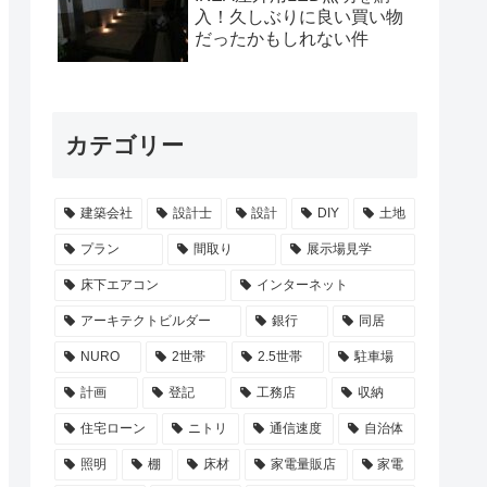
入！久しぶりに良い買い物
だったかもしれない件
カテゴリー
建築会社
設計士
設計
DIY
土地
プラン
間取り
展示場見学
床下エアコン
インターネット
アーキテクトビルダー
銀行
同居
NURO
2世帯
2.5世帯
駐車場
計画
登記
工務店
収納
住宅ローン
ニトリ
通信速度
自治体
照明
棚
床材
家電量販店
家電