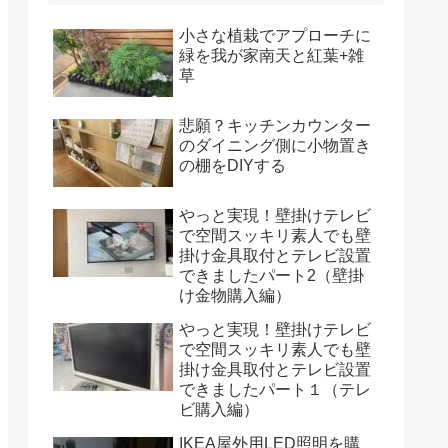
小さな植栽でアプローチに
緑を我が家南天と紅葉+雑
草
悲願？キッチンカウンター
のダイニング側に小物置き
の棚をDIYする
やっと実現！壁掛けテレビ
で空間スッキリ素人でも壁
掛け金具取付とテレビ設置
できましたパート2（壁掛
け金物購入編）
やっと実現！壁掛けテレビ
で空間スッキリ素人でも壁
掛け金具取付とテレビ設置
できましたパート１（テレ
ビ購入編）
IKEA屋外用LED照明を購