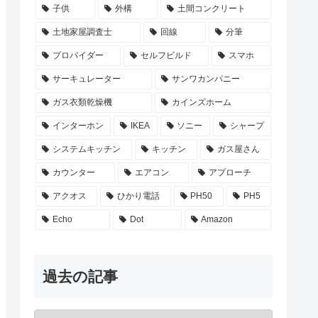
子供
外構
土間コンクリート
土地家屋調査士
回線
分筆
プロバイダー
セルフビルド
スマホ
サーキュレーター
サンワカンパニー
ガス衣類乾燥機
カインズホーム
インターホン
IKEA
ソニー
シャープ
システムキッチン
キッチン
ガス屋さん
カウンター
エアコン
アプローチ
アクオス
ひかり電話
PH50
PH5
Echo
Dot
Amazon
過去の記事