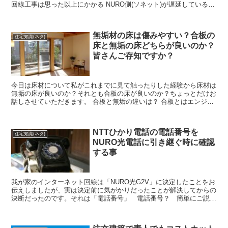
回線工事は思った以上にかかる NURO側(ソネット)が遅延しているわ
けではなくNTT側の工事手配に時間がかかるよ...
無垢材の床は傷みやすい？合板の
住宅知識(ネタ)
床と無垢の床どちらが良いのか？
皆さんご存知ですか？
今日は床材について私がこれまでに見て触ったりした経験から床材は
無垢の床が良いのか？それとも合板の床が良いのか？ちょっとだけお
話しさせていただきます。 合板と無垢の違いは？ 合板とはエンジニ
アリングウッドだと考えています。木質(木)の材料を成...
NTTひかり電話の電話番号を
住宅知識(ネタ)
NURO光電話に引き継ぐ時に確認
する事
我が家のインターネット回線は「NURO光G2V」に決定したことをお
伝えしましたが、実は決定前に気がかりだったことが解決してからの
決断だったのです。それは「電話番号」 電話番号？ 簡単にご説明
するとNTT東日本の「ひかり電話」を利用していたの...