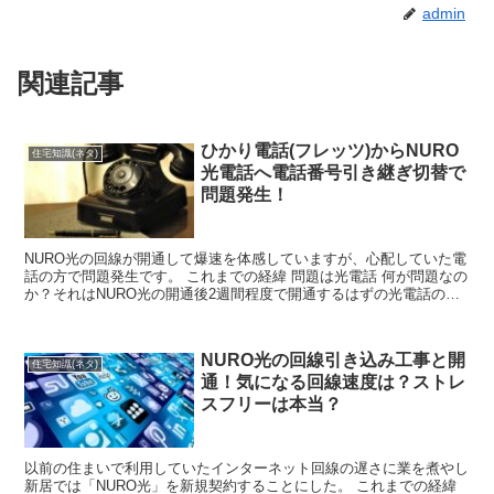
admin
関連記事
ひかり電話(フレッツ)からNURO
住宅知識(ネタ)
光電話へ電話番号引き継ぎ切替で
問題発生！
NURO光の回線が開通して爆速を体感していますが、心配していた電
話の方で問題発生です。 これまでの経緯 問題は光電話 何が問題なの
か？それはNURO光の開通後2週間程度で開通するはずの光電話の手
続きが滞っているからである。滞っている理由はN...
NURO光の回線引き込み工事と開
住宅知識(ネタ)
通！気になる回線速度は？ストレ
スフリーは本当？
以前の住まいで利用していたインターネット回線の遅さに業を煮やし
新居では「NURO光」を新規契約することにした。 これまでの経緯