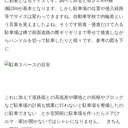
に必要となるサイズです。調べてみると長さ5.5m×横
(幅)3mが基本となります。しかし駐車場の位置や侵入経路
等でサイズは変わってきますね。自動車学校で内輪差とい
う言葉を覚えましたよね。そうです前進・後進だけで入る
駐車場は稀で前面道路の際ギリギリまで寄せて後進しなが
らハンドルを切って駐車したりと様々です。参考の図を下
に
これに加えて道路面との高低差や隣地との垣根やブロック
など駐車場の計画も慎重に行わないと駐車場を整備したの
に駐車できない とか玄関前に駐車場を作ったらドア(ク
ルマ・家)が開かないではシャレになりません。 きちん