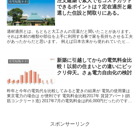
注文建築で素人でもコストカット
住宅知識(ネタ)
できるポイントは？定在適所と厳
選した住設と間取りにある。
適材適所とは、もともと大工さんの言葉だと聞いたことがあります。
それは木材の種類や部位を上手に利用する事で家を長持ちさせる工夫
があったからだと思います。 例えば日本古来から使われていたヒノ
キ 香りと木肌が美しく油を含むことから水回りに使われた...
新築に引越してからの電気料金比
住宅知識(ネタ)
較！以前の住まいとの違いにビッ
クリ仰天。さぁ電力自由化の検討
昨年と今年の電気代を比較してみると驚きの結果が 電気の使用量は
東京電力の場合は が便利です 電気料金比較2017年 賃貸アパート(鉄
筋コンクリート造) 2017年7月の電気料金は約6,000円だったのですが
2018年 戸建て(木造軸組工法...
スポンサーリンク