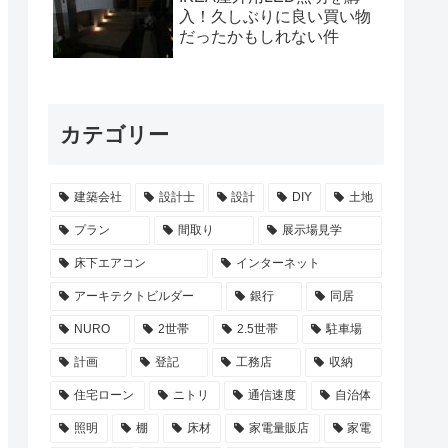
入！久しぶりに良い買い物
だったかもしれない件
カテゴリー
建築会社
設計士
設計
DIY
土地
プラン
間取り
展示場見学
床下エアコン
インターネット
アーキテクトビルダー
銀行
同居
NURO
2世帯
2.5世帯
駐車場
計画
登記
工務店
収納
住宅ローン
ニトリ
通信速度
自治体
照明
棚
床材
家電量販店
家電