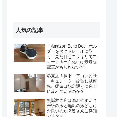
人気の記事
「Amazon Echo Dot」ホル
ダーをダクトレールに取
付！見た目もスッキリでス
マートホーム化には最適な
配置かもしれない件
冬支度！床下エアコンとサ
ーキュレーター設置し試運
転。暖気は想定通りに床下
に流れているのか？
無垢材の床は傷みやすい？
合板の床と無垢の床どちら
が良いのか？皆さんご存知
ですか？