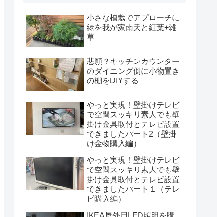
小さな植栽でアプローチに
緑を我が家南天と紅葉+雑
草
悲願？キッチンカウンター
のダイニング側に小物置き
の棚をDIYする
やっと実現！壁掛けテレビ
で空間スッキリ素人でも壁
掛け金具取付とテレビ設置
できましたパート2（壁掛
け金物購入編）
やっと実現！壁掛けテレビ
で空間スッキリ素人でも壁
掛け金具取付とテレビ設置
できましたパート１（テレ
ビ購入編）
IKEA屋外用LED照明を購