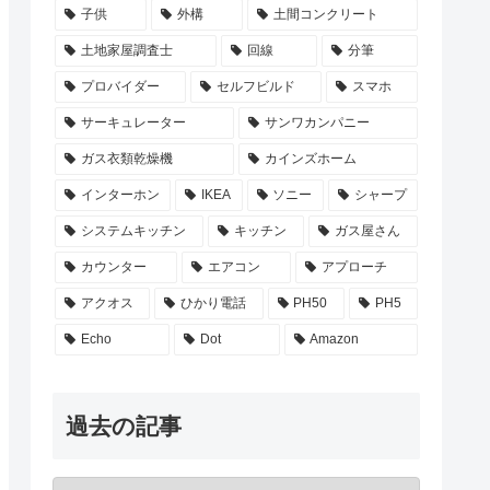
子供
外構
土間コンクリート
土地家屋調査士
回線
分筆
プロバイダー
セルフビルド
スマホ
サーキュレーター
サンワカンパニー
ガス衣類乾燥機
カインズホーム
インターホン
IKEA
ソニー
シャープ
システムキッチン
キッチン
ガス屋さん
カウンター
エアコン
アプローチ
アクオス
ひかり電話
PH50
PH5
Echo
Dot
Amazon
過去の記事