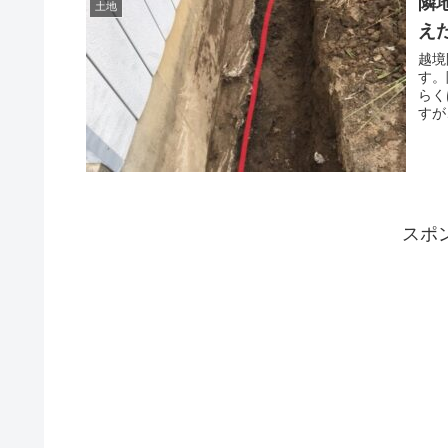
隣
土地
え
越境
す。
らく
すが
スポ