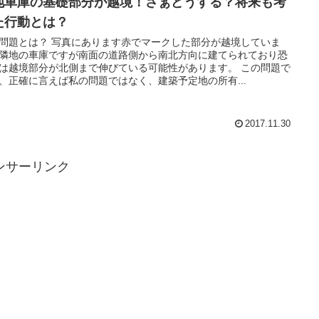
地車庫の基礎部分が越境！さぁどうする？将来も考
た行動とは？
問題とは？ 写真にあります赤でマークした部分が越境していま
隣地の車庫ですが南面の道路側から南北方向に建てられており恐
は越境部分が北側まで伸びている可能性があります。 この問題で
、正確に言えば私の問題ではなく、建築予定地の所有...
2017.11.30
ンサーリンク