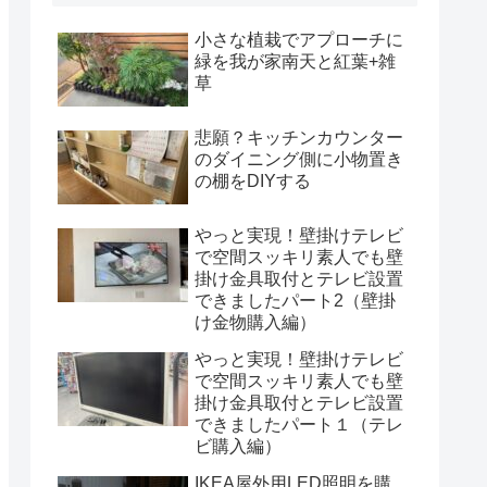
小さな植栽でアプローチに
緑を我が家南天と紅葉+雑
草
悲願？キッチンカウンター
のダイニング側に小物置き
の棚をDIYする
やっと実現！壁掛けテレビ
で空間スッキリ素人でも壁
掛け金具取付とテレビ設置
できましたパート2（壁掛
け金物購入編）
やっと実現！壁掛けテレビ
で空間スッキリ素人でも壁
掛け金具取付とテレビ設置
できましたパート１（テレ
ビ購入編）
IKEA屋外用LED照明を購