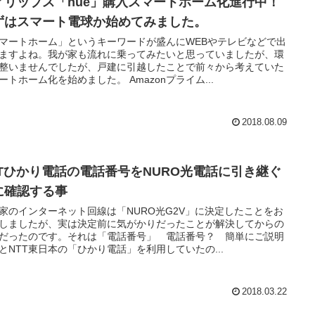
ィリップス「hue」購入スマートホーム化進行中！
ずはスマート電球か始めてみました。
マートホーム」というキーワードが盛んにWEBやテレビなどで出
ますよね。我が家も流れに乗ってみたいと思っていましたが、環
整いませんでしたが、戸建に引越したことで前々から考えていた
ートホーム化を始めました。 Amazonプライム...
2018.08.09
TTひかり電話の電話番号をNURO光電話に引き継ぐ
に確認する事
家のインターネット回線は「NURO光G2V」に決定したことをお
しましたが、実は決定前に気がかりだったことが解決してからの
だったのです。それは「電話番号」 電話番号？ 簡単にご説明
とNTT東日本の「ひかり電話」を利用していたの...
2018.03.22