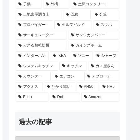
子供
外構
土間コンクリート
土地家屋調査士
回線
分筆
プロバイダー
セルフビルド
スマホ
サーキュレーター
サンワカンパニー
ガス衣類乾燥機
カインズホーム
インターホン
IKEA
ソニー
シャープ
システムキッチン
キッチン
ガス屋さん
カウンター
エアコン
アプローチ
アクオス
ひかり電話
PH50
PH5
Echo
Dot
Amazon
過去の記事