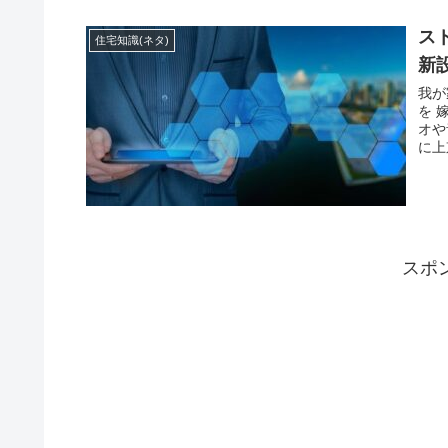
ス
住宅知識(ネタ)
新
我が
を 
オや
に上
スポ