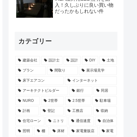
入！久しぶりに良い買い物
だったかもしれない件
カテゴリー
建築会社
設計士
設計
DIY
土地
プラン
間取り
展示場見学
床下エアコン
インターネット
アーキテクトビルダー
銀行
同居
NURO
2世帯
2.5世帯
駐車場
計画
登記
工務店
収納
住宅ローン
ニトリ
通信速度
自治体
照明
棚
床材
家電量販店
家電