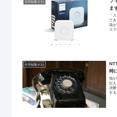
フ
住宅知識(ネタ)
ま
「ス
てき
境が
スマ
N
住宅知識(ネタ)
時
我が
伝え
決断
する