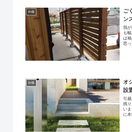
ご
外構
ン
我が
も幅
は袖
思っ
オ
外構
設
引越
残り
いま
に本