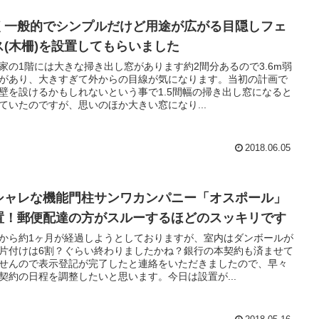
く一般的でシンプルだけど用途が広がる目隠しフェ
ス(木柵)を設置してもらいました
家の1階には大きな掃き出し窓があります約2間分あるので3.6m弱
があり、大きすぎて外からの目線が気になります。当初の計画で
壁を設けるかもしれないという事で1.5間幅の掃き出し窓になると
ていたのですが、思いのほか大きい窓になり...
2018.06.05
シャレな機能門柱サンワカンパニー「オスポール」
置！郵便配達の方がスルーするほどのスッキリです
から約1ヶ月が経過しようとしておりますが、室内はダンボールが
片付けは6割？ぐらい終わりましたかね？銀行の本契約も済ませて
せんので表示登記が完了したと連絡をいただきましたので、早々
契約の日程を調整したいと思います。今日は設置が...