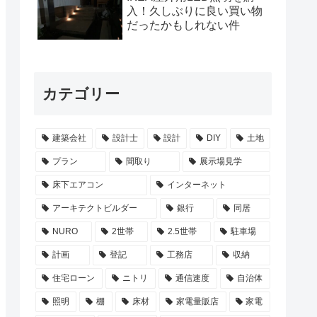
入！久しぶりに良い買い物
だったかもしれない件
カテゴリー
建築会社
設計士
設計
DIY
土地
プラン
間取り
展示場見学
床下エアコン
インターネット
アーキテクトビルダー
銀行
同居
NURO
2世帯
2.5世帯
駐車場
計画
登記
工務店
収納
住宅ローン
ニトリ
通信速度
自治体
照明
棚
床材
家電量販店
家電