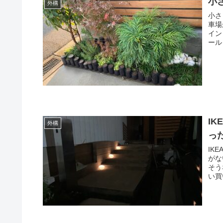
小
外構
小さ
車場
イン
ール
I
外構
っ
IK
がな
そう
い買