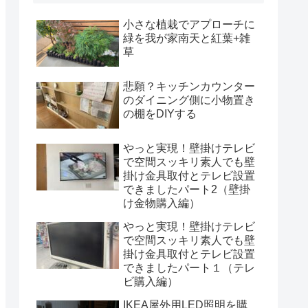
小さな植栽でアプローチに
緑を我が家南天と紅葉+雑
草
悲願？キッチンカウンター
のダイニング側に小物置き
の棚をDIYする
やっと実現！壁掛けテレビ
で空間スッキリ素人でも壁
掛け金具取付とテレビ設置
できましたパート2（壁掛
け金物購入編）
やっと実現！壁掛けテレビ
で空間スッキリ素人でも壁
掛け金具取付とテレビ設置
できましたパート１（テレ
ビ購入編）
IKEA屋外用LED照明を購