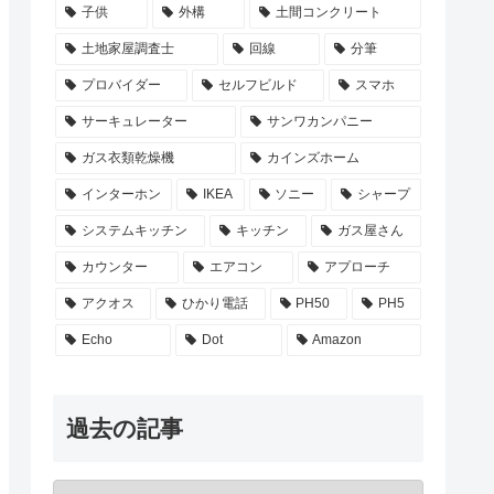
子供
外構
土間コンクリート
土地家屋調査士
回線
分筆
プロバイダー
セルフビルド
スマホ
サーキュレーター
サンワカンパニー
ガス衣類乾燥機
カインズホーム
インターホン
IKEA
ソニー
シャープ
システムキッチン
キッチン
ガス屋さん
カウンター
エアコン
アプローチ
アクオス
ひかり電話
PH50
PH5
Echo
Dot
Amazon
過去の記事