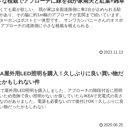
さな植栽でアプローチに緑を我が家南天と紅葉+雑草
くても庭が欲しい。 我が家は全面道路側に車2台が止められる駐
があり、その脇に約1m幅のアプローチが玄関まで続いています。
ターホンはポストと一体型です。 サンワカンパニーさんのオスポ
 アプローチの道路側に小さな植栽を植えられる...
2023.11.13
KEA屋外用LED照明を購入！久しぶりに良い買い物だ
たかもしれない件
EAで屋外用LED照明を購入しました。アプローチの階段付近に照明
いため危険で良い照明がないか探していたらIKEAで充電式の良さ
なのがありました。電源も必要ないので後付けOK！久しぶりに良
い物だったかもしれない
2020.06.25